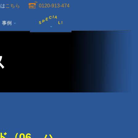
せは
こちら
0120-913-474
S
L
!
P
E
事例
A
C
I
イド（06 ハ