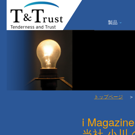
製品
トップページ
＞
i Magazin
当社 小川