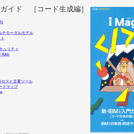
入門ガイド　［コード生成編］
動向
ルチモーダルモデル
スト
セキュリティ
RAG
プロセスと主要ツール
ロードマップ
e