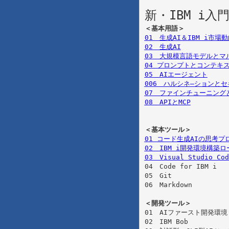
新・IBM i
＜基本用語＞
01　生成AI＆IBM i市場
02　生成AI
03　大規模言語モデルとマ
04 プロンプトとコンテキ
05　AIエージェント
006　ハルシネ―ションと
07　ファインチューニングと
08　APIとMCP
＜基本ツール＞
01 コード生成AIの思考
02　IBM i開発環境構築
03　Visual Studio Cod

04　Code for IBM i

05　Git

06　Markdown

＜開発ツール＞

01　AIファースト開発環境

02　IBM Bob
