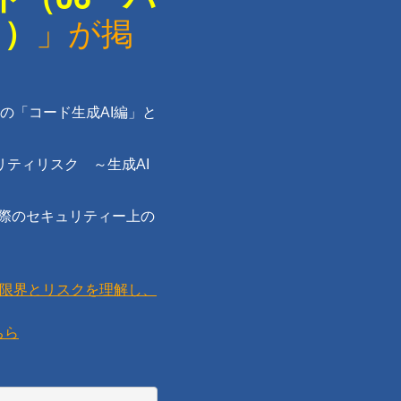
ク）
」が掲
イド」内の「コード生成AI編」と
リティリスク ～生成AI
る際のセキュリティー上の
の限界とリスクを理解し、
ちら