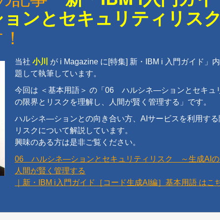
ションとセキュリティリス
す！
当社
小川
が i Magazine に[特集] 新・IBM i 入門ガ
題して執筆しています。
今回は ＜基本用語＞ の「06 ハルシネ―ションとセキュ
の限界とリスクを理解し、人間が賢く管理する」です。
ハルシネ―ションとの向き合い方、AIサービスを利用す
リスクについて解説しています。
興味のある方は是非ご覧ください。
06 ハルシネ―ションとセキュリティリスク ～生成AI
人間が賢く管理する
｜新・IBM i入門ガイド［コード生成AI編］基本用語 はこ