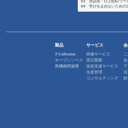
03　対話型・CLI型AIツー
製品
サービス
会
研修サービス
ご
T-Collection
オープンソース
受託開発
会
異機種間連携
技術支援サービス
ア
生産管理
沿
コンサルティング
財