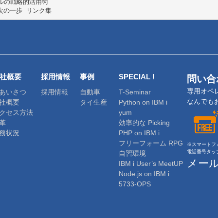
ルの戦略的活用術

社概要
採用情報
事例
SPECIAL !
問い合
専用オペ
あいさつ
採用情報
自動車
T-Seminar
なんでも
社概要
タイ生産
Python on IBM i
クセス方法
yum
革
効率的な Picking
務状況
PHP on IBM i
フリーフォーム RPG
※スマートフ
電話番号タッ
自習環境
メー
IBM i User’s MeetUP
Node.js on IBM i
5733-OPS