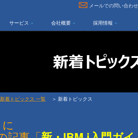
メールでの問い合わ
サービス
会社概要
採用情報
新着トピックス 一覧
＞
新着トピックス
e に
 の記事「
新・IBM i入門ガ