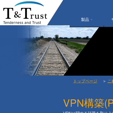
製品
トップページ
＞
こ
VPN構築(P